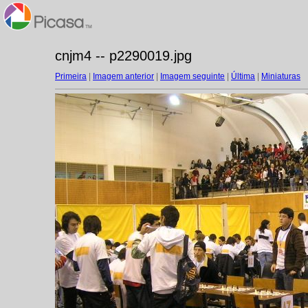
cnjm4 -- p2290019.jpg
Primeira
|
Imagem anterior
|
Imagem seguinte
|
Última
|
Miniaturas