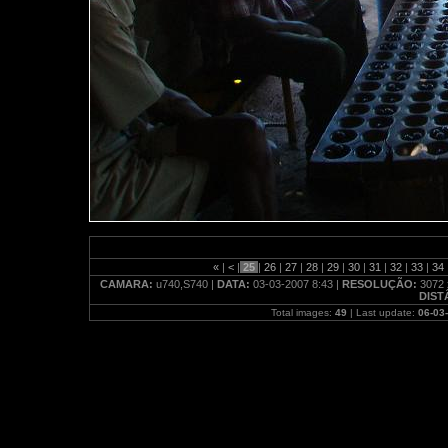
«
|
<
|
25
|
26
|
27
|
28
|
29
|
30
|
31
|
32
|
33
|
34
CAMARA:
u740,S740 |
DATA:
03-03-2007 8:43 |
RESOLUÇÃO:
3072 
DIST
Total images:
49
| Last update:
06-03