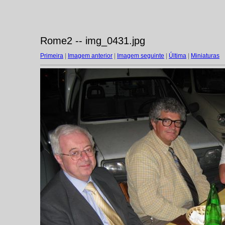
Rome2 -- img_0431.jpg
Primeira
|
Imagem anterior
|
Imagem seguinte
|
Última
|
Miniaturas