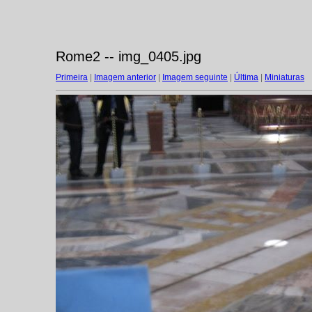
Rome2 -- img_0405.jpg
Primeira
|
Imagem anterior
|
Imagem seguinte
|
Última
|
Miniaturas